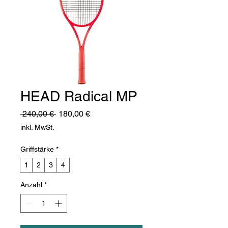
HEAD Radical MP
Standardpreis
Sale-
 240,00 € 
180,00 €
Preis
inkl. MwSt.
Griffstärke
*
1
2
3
4
Anzahl
*