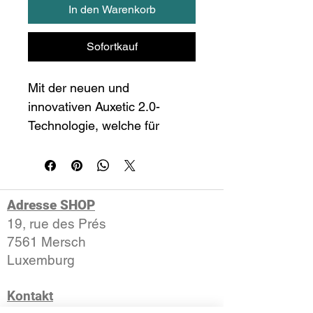
In den Warenkorb
Sofortkauf
Mit der neuen und 
innovativen Auxetic 2.0-
Technologie, welche für 
zusätzliche Stabilität und 
Spin zusammen mit einem 
knackigen Schlaggefühl 
sorgt, bietet die neue 
Adresse SHOP
Generation des RADICAL 
19, rue des Prés
MP eine ultramoderne 
7561 Mersch​
Mischung aus Kontrolle, Spin 
​Luxemburg
und Power. Der vielseitige 
Kontakt
RADICAL MP wurde für 