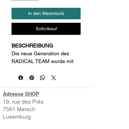
In den Warenkorb
Sofortkauf
BESCHREIBUNG
Die neue Generation des 
RADICAL TEAM wurde mit 
der neuen und innovativen 
Auxetic 2.0 Technologie 
ausgestattet, die für 
zusätzliche Stabilität, Spin 
Adresse SHOP
und ein knackiges 
19, rue des Prés
Schlaggefühl sorgt. 
7561 Mersch​
Mannschaftsspieler können 
​Luxemburg
mit diesem vielseitigen 