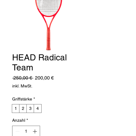
HEAD Radical
Team
Standardpreis
Sale-
 250,00 € 
200,00 €
Preis
inkl. MwSt.
Griffstärke
*
1
2
3
4
Anzahl
*