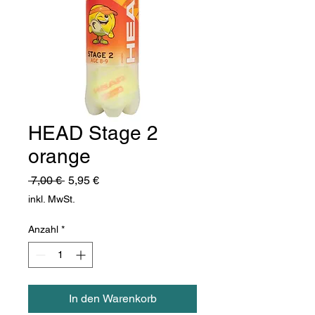
HEAD Stage 2
orange
Standardpreis
Sale-
 7,00 € 
5,95 €
Preis
inkl. MwSt.
Anzahl
*
In den Warenkorb