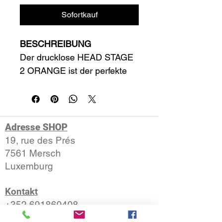
Sofortkauf
BESCHREIBUNG
Der drucklose HEAD STAGE 
2 ORANGE ist der perfekte 
Ball für Kinder zwischen 8 
und 9, die sich auf den 
Umstieg auf das größere 
Feld vorbereiten. Er ist 
Adresse SHOP
weicher, größer und 50% 
19, rue des Prés
langsamer als ein normaler 
7561 Mersch​
Tennisball. Damit ist er viel 
​Luxemburg
einfacher zu schlagen und 
Kontakt
die Reaktionszeit wird 
+352 691860408
verlängert. Dank seinem 
info@tennis-solution.com
zweifarbigen Filz (orange und 